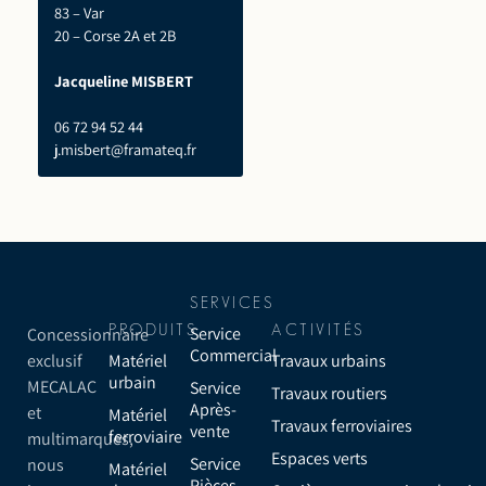
83 – Var
20 – Corse 2A et 2B
Jacqueline MISBERT
06 72 94 52 44
j.misbert@framateq.fr
SERVICES
Service
Concessionnaire
PRODUITS
ACTIVITÉS
Commercial
exclusif
Matériel
Travaux urbains
urbain
MECALAC
Service
Travaux routiers
Après-
et
Matériel
Travaux ferroviaires
vente
ferroviaire
multimarques,
Espaces verts
Service
nous
Matériel
Pièces