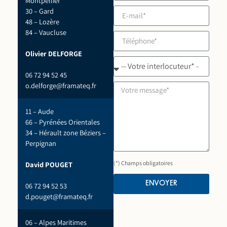
Montpellier
30 – Gard
48 – Lozère
84 – Vaucluse
Olivier DELFORGE
06 72 94 52 45
o.delforge@framateq.fr
11 – Aude
66 – Pyrénées Orientales
34 – Hérault zone Béziers –
Perpignan
(*) Champs obligatoires
David POUGET
ENVOYER
06 72 94 52 53
d.pouget@framateq.fr
06 – Alpes Maritimes