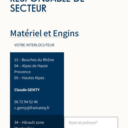
SECTEUR
Matériel et Engins
VOTRE INTERLOCUTEUR
13 – Bouches du Rhône
04 – Alpes de Haute
Provence
05 – Hautes Alpes
Claude GENTY
06 72 94 52 46
c.genty@framateq.fr
34 – Hérault zone