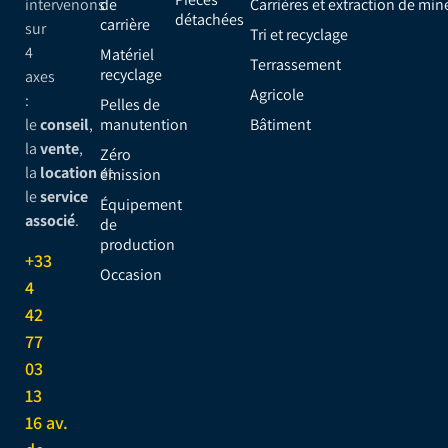
intervenons
de
Carrières et extraction de min
détachées
carrière
sur
Tri et recyclage
4
Matériel
Terrassement
recyclage
axes
Agricole
:
Pelles de
le
conseil
,
manutention
Bâtiment
la
vente
,
Zéro
la
location
et
émission
le
service
Équipement
associé
.
de
production
+33
Occasion
4
42
77
03
13
16 av.