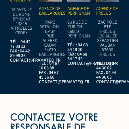
VITROLLES
AGENCE DE
AGENCE DE
AGENCE DE
16 AVENUE
BAILLARGUES
PERPIGNAN
FRÉJUS
DE ROME
BP 32043
PARC
96 RUE DE
ZAC PÔLE
13845
AFTALION -
ZURICH
BTP
VITROLLES
BP 34
66000
FRÉJUS
CEDEX
RUE
PERPIGNAN
128 ALLÉE
ALFRED
SÉBASTIEN
TÉL : 04 42
TÉL : 04 68
SAUVY
VAUBAN
77 03 13
54 19 10
34670
83600
FAX : 04 42
FAX : 04 68
BAILLARGUES
FREJUS
89 99 36
54 17 49
CONTACT@FRAMATEQ.FR
TÉL : 04 67
CONTACT@FRAMATEQ.FR
TÉL : 04 94
10 08 88
44 36 62
FAX : 04 67
FAX : 04 94
45 36 66
44 36 63
CONTACT@FRAMATEQ.FR
CONTACT@FRAM
CONTACTEZ VOTRE
RESPONSABLE DE