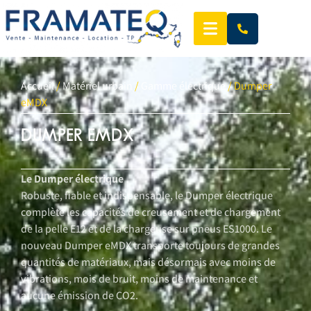
Accueil
/
Matériel urbain
/
Gamme électrique
/ Dumper
eMDX
DUMPER EMDX
Le Dumper électrique
Robuste, fiable et indispensable, le Dumper électrique
complète les capacités de creusement et de chargement
de la pelle E12 et de la chargeuse sur pneus ES1000. Le
nouveau Dumper eMDX transporte toujours de grandes
quantités de matériaux, mais désormais avec moins de
vibrations, mois de bruit, moins de maintenance et
aucune émission de CO2.